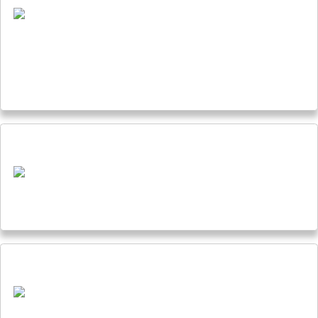
Jusqu’au bord de l’Arctique 4 - Un secret révélé
Jusqu’au bord de l’Arctique 4 arrive bientôt !