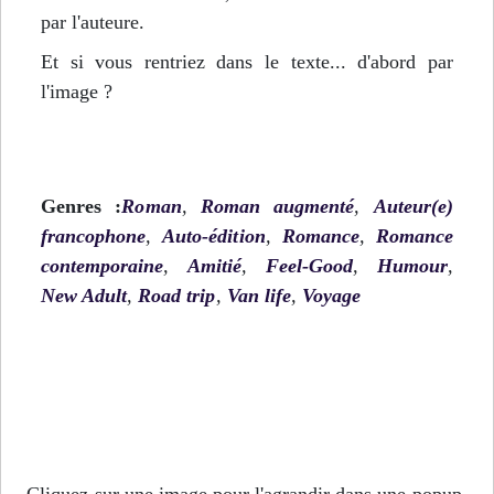
par l'auteure.
Et si vous rentriez dans le texte... d'abord par
l'image ?
Genres :
Roman
,
Roman augmenté
,
Auteur(e)
francophone
,
Auto-édition
,
Romance
,
Romance
contemporaine
,
Amitié
,
Feel-Good
,
Humour
,
New Adult
,
Road trip
,
Van life
,
Voyage
Cliquez sur une image pour l'agrandir dans une popup.