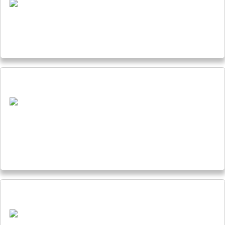
Jusqu’au bord de l’Arctique 4 - Concours
Jusqu’au bord de l’Arctique 4 - Cover Reveal