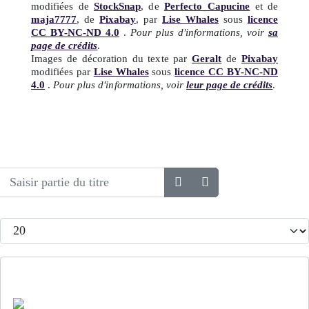
modifiées de
StockSnap
, de
Perfecto_Capucine
et de
maja7777
, de
Pixabay
, par
Lise Whales
sous
licence
CC BY-NC-ND 4.0
.
Pour plus d'informations, voir
sa
page de crédits
.
Images de décoration du texte par
Geralt
de
Pixabay
modifiées par
Lise Whales
sous
licence CC BY-NC-ND
4.0
.
Pour plus d'informations, voir
leur page de crédits
.
Saisir partie du titre
Afficher #
Bilan 2023