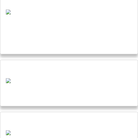
cœur de la Nature
Jusqu’au bord de l’Arctique 4 - Un secret révélé
Jusqu’au bord de l’Arctique 4 arrive bientôt !