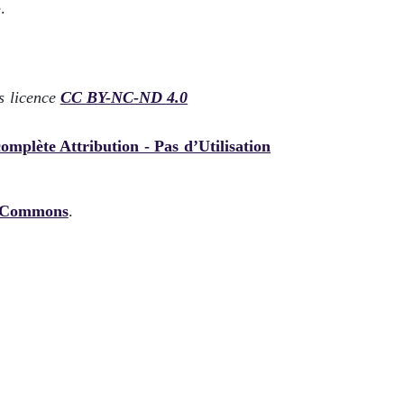
.
us licence
CC BY-NC-ND 4.0
 complète Attribution - Pas d’Utilisation
ve Commons
.