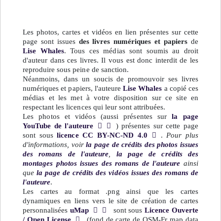
Les photos, cartes et vidéos en lien présentes sur cette
page sont issues
des livres numériques et papiers
de
Lise Whales
. Tous ces médias sont soumis au droit
d'auteur dans ces livres. Il vous est donc interdit de les
reproduire sous peine de sanction.
Néanmoins, dans un soucis de promouvoir ses livres
numériques et papiers, l'auteure
Lise Whales
a copié ces
médias et les met à votre disposition sur ce site en
respectant les licences qui leur sont attribuées.
Les photos et vidéos (aussi présentes sur
la page
YouTube de l'auteure
) présentes sur cette page
sont sous
licence CC BY-NC-ND 4.0
.
Pour plus
d'informations, voir
la page de crédits des photos issues
des romans de l'auteure
,
la page de crédits des
montages photos issues des romans de l'auteure
ainsi
que
la page de crédits des vidéos issues des romans de
l'auteure
.
Les cartes au format .png ainsi que les cartes
dynamiques en liens vers le site de création de cartes
personnalisées
uMap
sont sous
Licence Ouverte
/ Open License
(fond de carte de OSM-Fr map data