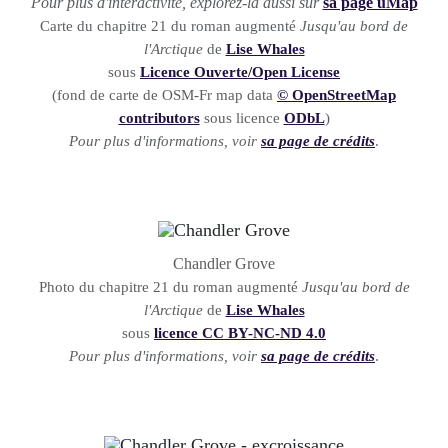
Pour plus d'interactivité, explorez-la aussi sur
sa page uMap
Carte du chapitre 21 du roman augmenté
Jusqu'au bord de
l'Arctique
de
Lise Whales
sous
Licence Ouverte/Open License
(fond de carte de OSM-Fr map data
© OpenStreetMap
contributors
sous licence
ODbL
)
Pour plus d'informations, voir
sa page de crédits
.
Chandler Grove
Photo du chapitre 21 du roman augmenté
Jusqu'au bord de
l'Arctique
de
Lise Whales
sous
licence CC BY-NC-ND 4.0
Pour plus d'informations, voir
sa page de crédits
.