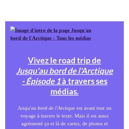
Vivez le road trip de
Jusqu'au bord de l'Arctique
- Épisode 1
à travers ses
médias.
Jusqu'au bord de l'Arctique
est avant tout un
voyage à travers le texte. Mais il est aussi
agrémenté ça et là de cartes, de photos et