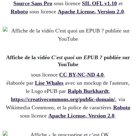
Source Sans Pro
sous licence
SIL OFL v1.10
et
Roboto
sous licence
Apache License, Version 2.0
.
Affiche de la vidéo
C'est quoi un EPUB ?
publiée sur
YouTube
sous licence
CC BY-NC-ND 4.0
,
élaborée par
Lise Whales
avec un mockup de l'auteure,
le Logo ePUB par
Ralph Burkhardt
,
https://creativecommons.org/public-domain/
, via
Wikimedia Commons, et la police de caractères
Roboto
sous licence
Apache License, Version 2.0
.