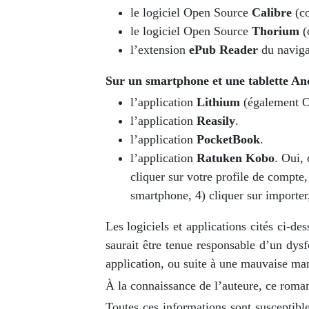
le logiciel Open Source
Calibre
(c
le logiciel Open Source
Thorium
(
l’extension
ePub Reader
du navigat
Sur un smartphone et une tablette An
l’application
Lithium
(également O
l’application
Reasily
.
l’application
PocketBook
.
l’application
Ratuken Kobo
. Oui,
cliquer sur votre profile de compte,
smartphone, 4) cliquer sur importer
Les logiciels et applications cités ci-d
saurait être tenue responsable d’un dys
application, ou suite à une mauvaise man
À la connaissance de l’auteure, ce rom
Toutes ces informations sont susceptibl