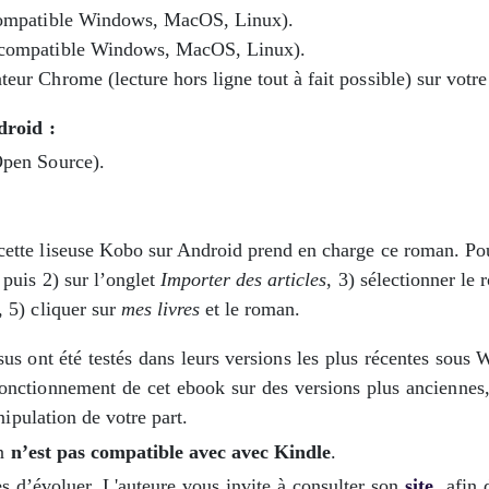
ompatible Windows, MacOS, Linux).
compatible Windows, MacOS, Linux).
eur Chrome (lecture hors ligne tout à fait possible) sur votre
droid :
pen Source).
 cette liseuse Kobo sur Android prend en charge ce roman. Pour
 puis 2) sur l’onglet
Importer des articles
, 3) sélectionner le
, 5) cliquer sur
mes livres
et le roman.
essus ont été testés dans leurs versions les plus récentes sou
fonctionnement de cet ebook sur des versions plus anciennes, 
ipulation de votre part.
an
n’est pas compatible avec avec Kindle
.
es d’évoluer. L'auteure vous invite à consulter son
site
afin d