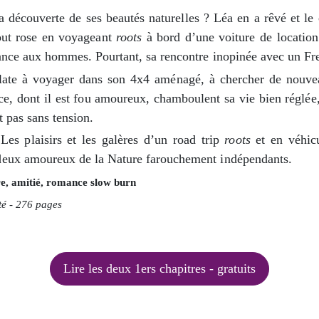
a découverte de ses beautés naturelles ? Léa en a rêvé et le 
tout rose en voyageant
roots
à bord d’une voiture de location 
iance aux hommes. Pourtant, sa rencontre inopinée avec un Fr
éclate à voyager dans son 4x4 aménagé, à chercher de nouve
ce, dont il est fou amoureux, chamboulent sa vie bien réglée
t pas sans tension.
es plaisirs et les galères d’un road trip
roots
et en véhic
deux amoureux de la Nature farouchement indépendants.
tre, amitié, romance slow burn
é - 276 pages
Lire les deux 1ers chapitres - gratuits