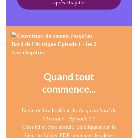
après chapitre
Quand tout
commence...
Envie de lire le début de
Jusqu'au bord de
l'Arctique - Épisode 1
?
C'est ici et c'est gratuit. En cliquant sur le
lien, un fichier PDF contenant les deux