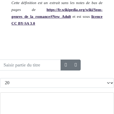
Cette définition est un extrait sans les notes de bas de
pages de
https://fr.wikipedia.org/wiki/Sous-
genres_de_la_romance#New_Adult
et est sous
licence
CC BY-SA 3.0
Saisir partie du titre
Afficher #
Jusqu'au bord de l'Arctique - Épisode 1