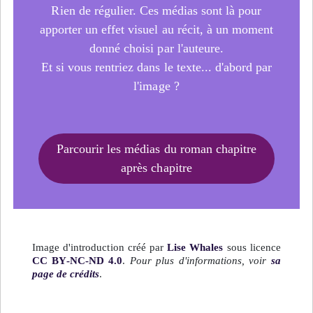
Rien de régulier. Ces médias sont là pour
apporter un effet visuel au récit, à un moment
donné choisi par l'auteure.
Et si vous rentriez dans le texte... d'abord par
l'image ?
Parcourir les médias du roman chapitre
après chapitre
Image d'introduction créé par
Lise Whales
sous licence
CC BY-NC-ND 4.0
.
Pour plus d'informations, voir
sa
page de crédits
.