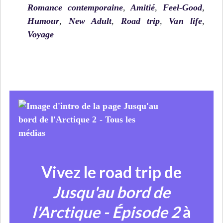
Romance contemporaine
,
Amitié
,
Feel-Good
,
Humour
,
New Adult
,
Road trip
,
Van life
,
Voyage
Vivez le road trip de
Jusqu'au bord de
l'Arctique - Épisode 2
à