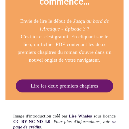
commence...
Envie de lire le début de
Jusqu'au bord de
l'Arctique - Épisode 3
?
C'est ici et c'est gratuit. En cliquant sur le
lien, un fichier PDF contenant les deux
premiers chapitres du roman s'ouvre dans un
nouvel onglet de votre navigateur.
Lire les deux premiers chapitres
Image d'introduction créé par
Lise Whales
sous licence
CC BY-NC-ND 4.0
.
Pour plus d'informations, voir
sa
page de crédits
.