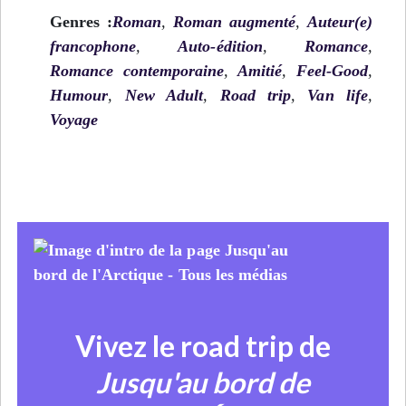
Genres :
Roman
,
Roman augmenté
,
Auteur(e)
francophone
,
Auto-édition
,
Romance
,
Romance contemporaine
,
Amitié
,
Feel-Good
,
Humour
,
New Adult
,
Road trip
,
Van life
,
Voyage
Vivez le road trip de
Jusqu'au bord de