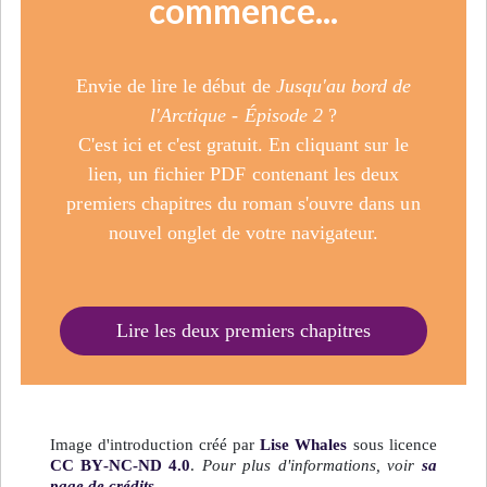
commence...
Envie de lire le début de
Jusqu'au bord de
l'Arctique - Épisode 2
?
C'est ici et c'est gratuit. En cliquant sur le
lien, un fichier PDF contenant les deux
premiers chapitres du roman s'ouvre dans un
nouvel onglet de votre navigateur.
Lire les deux premiers chapitres
Image d'introduction créé par
Lise Whales
sous licence
CC BY-NC-ND 4.0
.
Pour plus d'informations, voir
sa
page de crédits
.