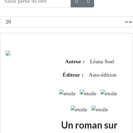
Afficher #
Boot Camp
Auteur :
Léana Soal
Éditeur :
Auto-édition
Un roman sur