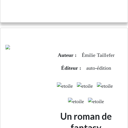
Énora Swayne 1 - Magie entravée
Auteur :
Émilie Taillefer
Éditeur :
auto-édition
Un roman de
fantasy