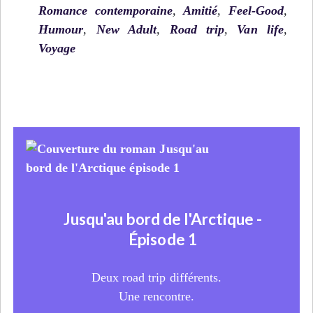
Romance contemporaine
,
Amitié
,
Feel-Good
,
Humour
,
New Adult
,
Road trip
,
Van life
,
Voyage
Jusqu'au bord de l'Arctique -
Épisode 1
Deux road trip différents.
Une rencontre.