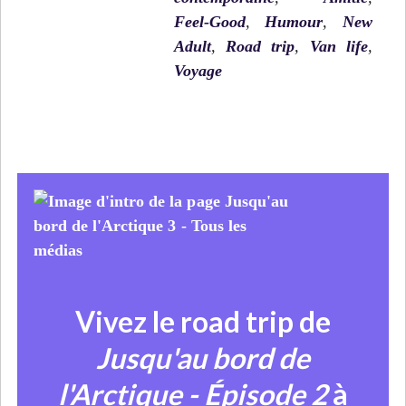
Feel-Good
,
Humour
,
New
Adult
,
Road trip
,
Van life
,
Voyage
Vivez le road trip de
Jusqu'au bord de
l'Arctique - Épisode 2
à